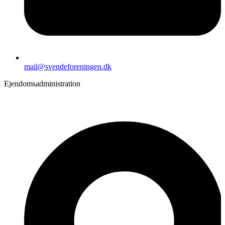
mail@svendeforeningen.dk
Ejendomsadministration