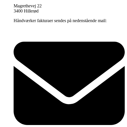
Magrethevej 22
3400 Hillerød
Håndværker fakturaer sendes på nedenstående mail: