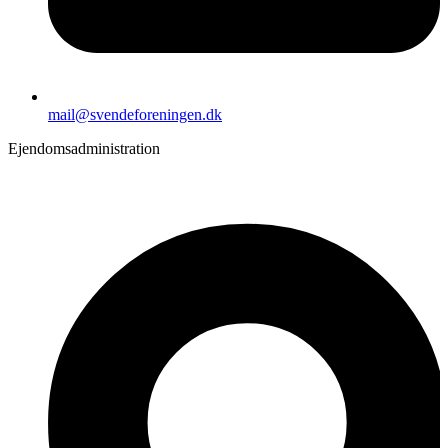
mail@svendeforeningen.dk
Ejendomsadministration