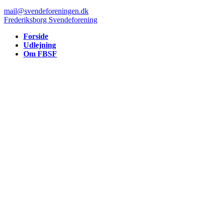
mail@svendeforeningen.dk
Frederiksborg Svendeforening
Forside
Udlejning
Om FBSF