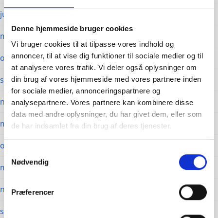
juni 2022
Denne hjemmeside bruger cookies
marts 2022
Vi bruger cookies til at tilpasse vores indhold og
annoncer, til at vise dig funktioner til sociale medier og til
oktober 2021
at analysere vores trafik. Vi deler også oplysninger om
september 2021
din brug af vores hjemmeside med vores partnere inden
for sociale medier, annonceringspartnere og
november 2020
analysepartnere. Vores partnere kan kombinere disse
data med andre oplysninger, du har givet dem, eller som
marts 2020
de har indsamlet fra din brug af deres tjenester.
oktober 2019
Samtykkevalg
Nødvendig
marts 2019
november 2018
Præferencer
september 2018