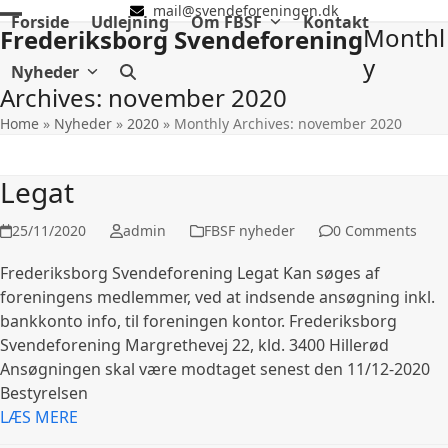
Skip
mail@svendeforeningen.dk
Forside
Udlejning
Om FBSF
Kontakt
Monthl
Open
Close
Frederiksborg Svendeforening
to
content
y
mobile
mobile
Nyheder
Archives: november 2020
menu
menu
Home
»
Nyheder
»
2020
»
Monthly Archives: november 2020
Legat
25/11/2020
admin
FBSF nyheder
0 Comments
Frederiksborg Svendeforening Legat Kan søges af
foreningens medlemmer, ved at indsende ansøgning inkl.
bankkonto info, til foreningen kontor. Frederiksborg
Svendeforening Margrethevej 22, kld. 3400 Hillerød
Ansøgningen skal være modtaget senest den 11/12-2020
Bestyrelsen
LÆS MERE